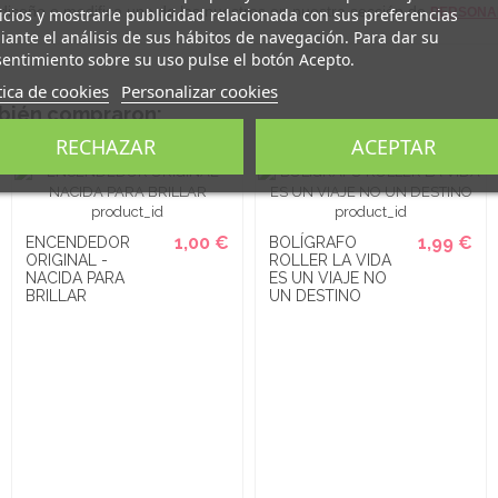
 diseño o modifica uno de los nuestros en nuestra sección de
icios y mostrarle publicidad relacionada con sus preferencias
PERSONAL
ante el análisis de sus hábitos de navegación. Para dar su
entimiento sobre su uso pulse el botón Acepto.
tica de cookies
Personalizar cookies
mbién compraron:
RECHAZAR
ACEPTAR
1,00 €
1,99 €
ENCENDEDOR
BOLÍGRAFO
ORIGINAL -
ROLLER LA VIDA
NACIDA PARA
ES UN VIAJE NO
BRILLAR
UN DESTINO