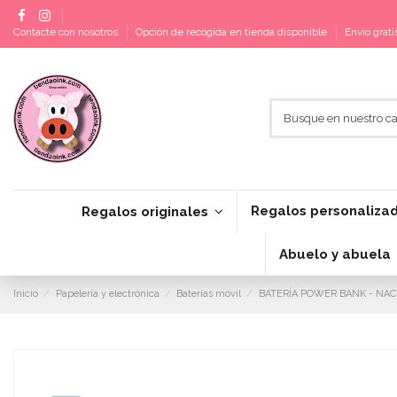
Contacte con nosotros
Opción de recogida en tienda disponible
Envío grat
Regalos personaliza
Regalos originales
Abuelo y abuela
Inicio
Papelería y electrónica
Baterías móvil
BATERÍA POWER BANK - NAC