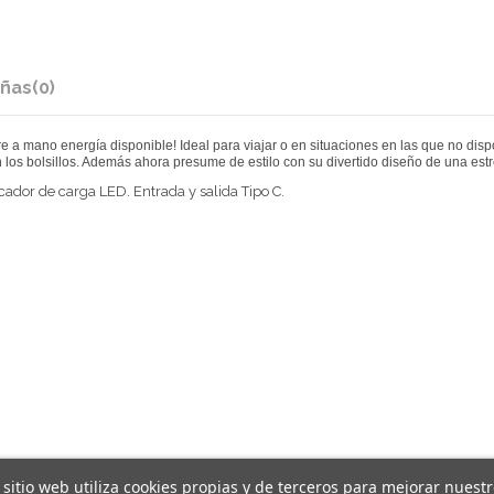
ñas
(0)
e a mano energía disponible! Ideal para viajar o en situaciones en las que no di
n los bolsillos. Además ahora presume de estilo con su divertido diseño de una estr
ador de carga LED. Entrada y salida Tipo C.
 sitio web utiliza cookies propias y de terceros para mejorar nuest