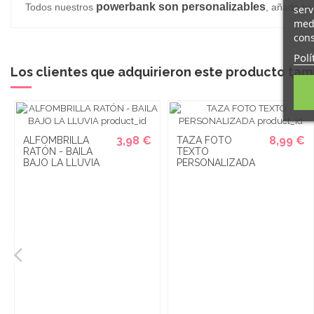
powerbank son personalizables
Todos nuestros
, añade tu
serv
medi
cons
Polí
Los clientes que adquirieron este producto ta
3,98 €
8,99 €
ALFOMBRILLA
TAZA FOTO
RATÓN - BAILA
TEXTO
BAJO LA LLUVIA
PERSONALIZADA