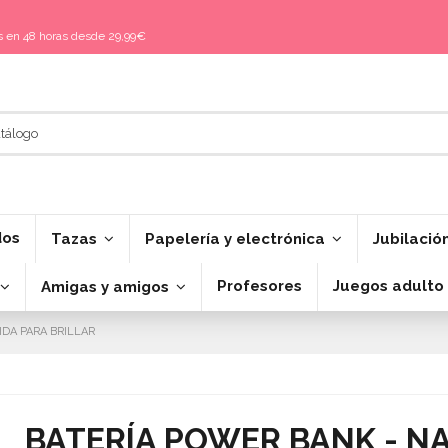
is en 48 horas desde 29,99€
dos
Tazas
Papelería y electrónica
Jubilació
Profesores
Juegos adulto
Amigas y amigos
IDA PARA BRILLAR
BATERÍA POWER BANK - NA