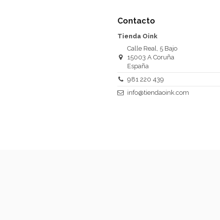
Contacto
Tienda Oink
Calle Real, 5 Bajo
15003 A Coruña
España
981 220 439
info@tiendaoink.com