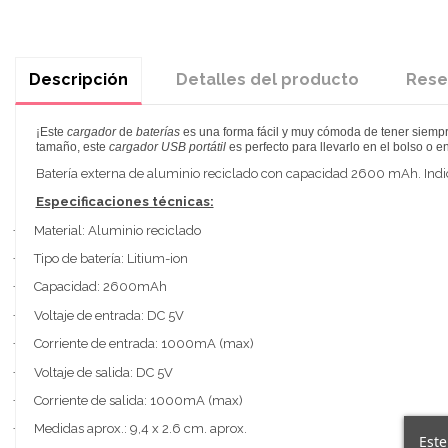
Descripción
Detalles del producto
Rese
¡Este
cargador
de
baterías
es una forma fácil y muy cómoda de tener siempr
tamaño, este
cargador USB portátil
es perfecto para llevarlo en el bolso o e
Batería externa de aluminio reciclado con capacidad 2600 mAh. Indic
Especificaciones técnicas:
·
Material: Aluminio reciclado
·
Tipo de batería: Litium-ion
·
Capacidad: 2600mAh
·
Voltaje de entrada: DC 5V
·
Corriente de entrada: 1000mA (max)
·
Voltaje de salida: DC 5V
·
Corriente de salida: 1000mA (max)
·
Medidas aprox.: 9,4 x 2.6 cm. aprox.
Este