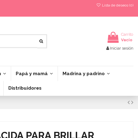
Lista de deseos (
0
)
Carrito
Vacío
Iniciar sesión
n
Papá y mamá
Madrina y padrino
Distribuidores
CIDA PARA BRILLAR