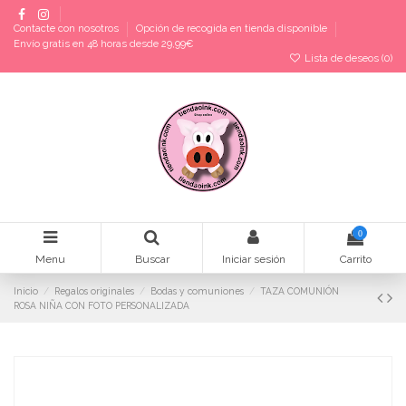
Contacte con nosotros
Opción de recogida en tienda disponible
Envío gratis en 48 horas desde 29,99€
Lista de deseos (
0
)
0
Menu
Buscar
Iniciar sesión
Carrito
Inicio
Regalos originales
Bodas y comuniones
TAZA COMUNIÓN
ROSA NIÑA CON FOTO PERSONALIZADA