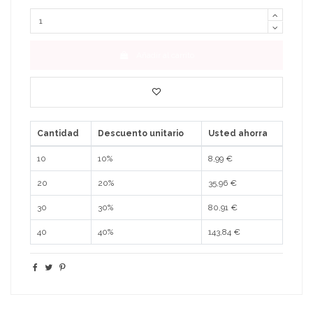
Añadir al carrito
Cantidad
Descuento unitario
Usted ahorra
10
10%
8,99 €
20
20%
35,96 €
30
30%
80,91 €
40
40%
143,84 €