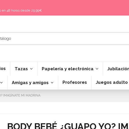
is en 48 horas desde 29,99€
dos
Tazas
Papelería y electrónica
Jubilació
Profesores
Juegos adulto
Amigas y amigos
O? IMAGÍNATE MI MADRINA
BODY BEBÉ ¿GUAPO YO? I