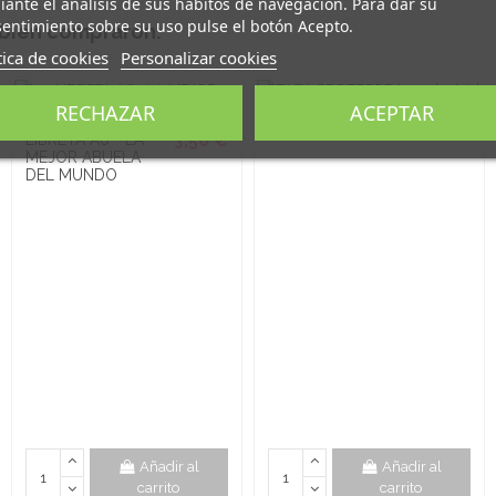
ante el análisis de sus hábitos de navegación. Para dar su
entimiento sobre su uso pulse el botón Acepto.
mbién compraron:
tica de cookies
Personalizar cookies
RECHAZAR
ACEPTAR
6,95 €
TAZA PROFESORA
3,50 €
LIBRETA A6 - LA
MEJOR ABUELA
DEL MUNDO
Añadir al
Añadir al
carrito
carrito