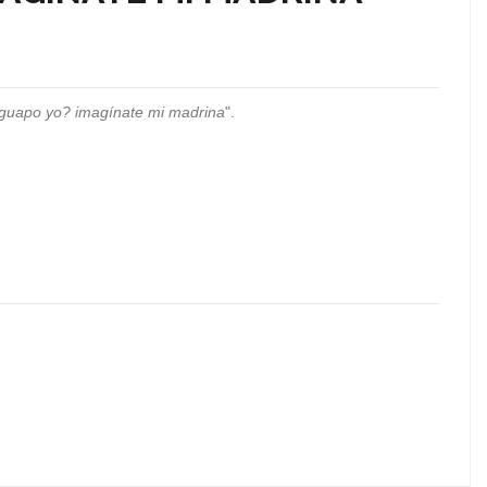
guapo yo? imagínate mi madrina
".