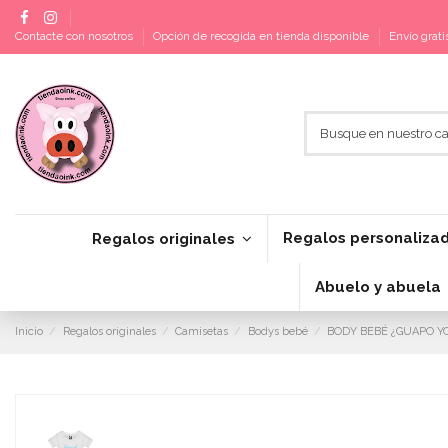
Contacte con nosotros
Opción de recogida en tienda disponible
Envío grat
Regalos personaliza
Regalos originales
Abuelo y abuela
Inicio
Regalos originales
Camisetas
Bodys bebé
BODY BEBÉ ¿GUAPO Y