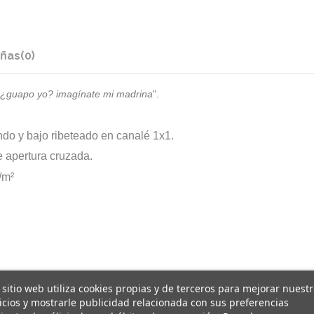
ñas
(0)
¿guapo yo? imagínate mi madrina
".
do y bajo ribeteado en canalé 1x1.
e apertura cruzada.
/m²
 sitio web utiliza cookies propias y de terceros para mejorar nuest
icios y mostrarle publicidad relacionada con sus preferencias