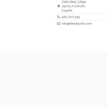
Calle Real, 5 Bajo
15003 A Coruña
España
981 220 439
info@tiendaoink.com