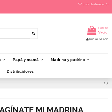
Lista de deseos (
0
)
Carrito
Vacío
Iniciar sesión
n
Papá y mamá
Madrina y padrino
Distribuidores
MAGÍNATE MI MADRINA