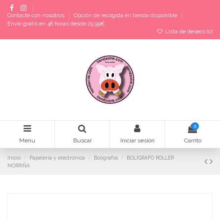
Contacte con nosotros
Opción de recogida en tienda disponible
Envío gratis en 48 horas desde 29,99€
Lista de deseos (
0
)
0
Menu
Buscar
Iniciar sesión
Carrito
Inicio
Papelería y electrónica
Bolígrafos
BOLÍGRAFO ROLLER
MORRIÑA