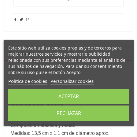
Este sitio web utiliza cookies propias y de terceros para
mejorar nuestros servicios y mostrarle publicidad
Descripción
relacionada con sus preferencias mediante el análisis de
sus hábitos de navegación. Para dar su consentimiento
Detalles del producto
sobre su uso pulse el botón Acepto.
Política de cookies
Personalizar cookies
Reseñas
(0)
ACEPTAR
Original
bolígrafo tipo roller
de tinta azul decorado
con el mensaje "
morriña
".
Bolígrafo tipo roller con clip metálico y carga jumbo
RECHAZAR
de 1.0 mm de tinta azul.
Composición plástico y metal.
Medidas: 13,5 cm x 1.1 cm de diámetro aprox.