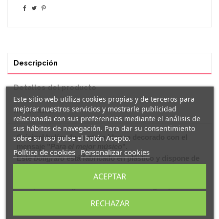
Descripción
Detalles del producto
Este sitio web utiliza cookies propias y de terceros para
mejorar nuestros servicios y mostrarle publicidad
Reseñas
(0)
relacionada con sus preferencias mediante el análisis de
sus hábitos de navegación. Para dar su consentimiento
Original
bolígrafo puntero
blanco
decorado con el
sobre su uso pulse el botón Acepto.
mensaje "
Para el mejor músico
".
Política de cookies
Personalizar cookies
Este
bolígrafo
está fabricado en plástico y dispone de
un
puntero
para
pantallas táctiles
en su parte
superior.
ACEPTAR
Este práctico bolígrafo dos en uno es un regalo perfecto
tanto para mayores como niños, que disfrutarán
RECHAZAR
escribiendo con un
. Ten siempre tinta a
bolígrafo original
mano y ¡no dejes escapar ninguna idea!