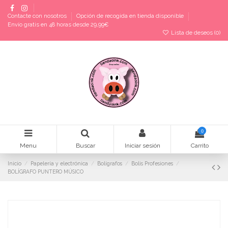
Contacte con nosotros
Opción de recogida en tienda disponible
Envío gratis en 48 horas desde 29,99€
Lista de deseos (
0
)
0
Menu
Buscar
Iniciar sesión
Carrito
Inicio
Papelería y electrónica
Bolígrafos
Bolis Profesiones
BOLÍGRAFO PUNTERO MÚSICO