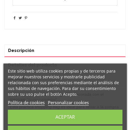
Descripción
Detalles del producto
Este sitio web utiliza cookies propias y de terceros para
mejorar nuestros servicios y mostrarle publicidad
Reseñas
(0)
relacionada con sus preferencias mediante el análisis de
sus hábitos de navegación. Para dar su consentimiento
sobre su uso pulse el botón Acepto.
Amplia
y ligera
bolsa de algodón
decorada con el
mensaje "
".
tú me completas
Política de cookies
Personalizar cookies
Esta práctica
shopping bag
es ideal para llevar a la compra
y así reducir el consumo de plástico.
ACEPTAR
Características:
Bolsa en resistente material 100% algodón de 180g/m2 con