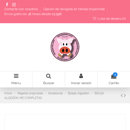
Contacte con nosotros
Opción de recogida en tienda disponible
Envío gratis en 48 horas desde 29,99€
Lista de deseos (
0
)
0
Menu
Buscar
Iniciar sesión
Carrito
Inicio
Regalos originales
Accesorios
Bolsas Algodón
BOLSA
ALGODÓN ME COMPLETAS