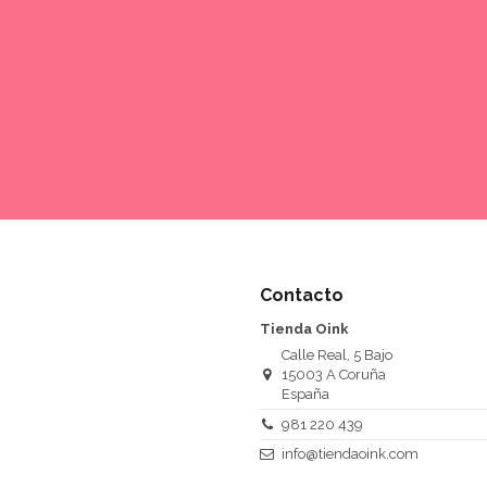
Contacto
Tienda Oink
Calle Real, 5 Bajo
15003 A Coruña
España
981 220 439
info@tiendaoink.com