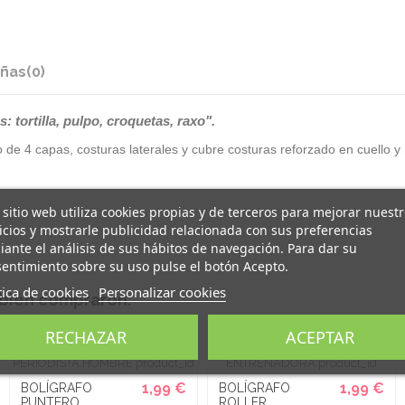
ñas
(0)
s: tortilla, pulpo, croquetas, raxo".
 de 4 capas, costuras laterales y cubre costuras reforzado en cuello 
 sitio web utiliza cookies propias y de terceros para mejorar nuest
icios y mostrarle publicidad relacionada con sus preferencias
ante el análisis de sus hábitos de navegación. Para dar su
entimiento sobre su uso pulse el botón Acepto.
tica de cookies
Personalizar cookies
mbién compraron:
RECHAZAR
ACEPTAR
1,99 €
1,99 €
BOLÍGRAFO
BOLÍGRAFO
PUNTERO
ROLLER