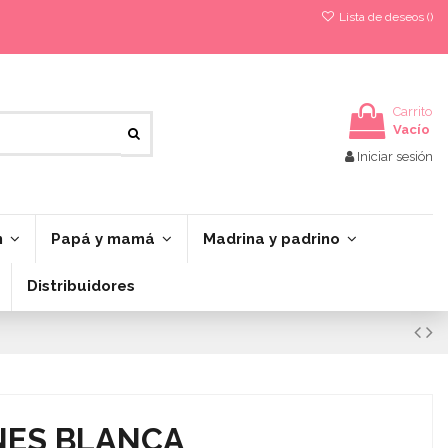
Lista de deseos (
)
Carrito
Vacío
Iniciar sesión
n
Papá y mamá
Madrina y padrino
Distribuidores
NES BLANCA