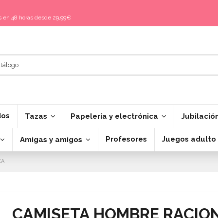
is en 48 horas desde 29,99€
dos
Tazas
Papelería y electrónica
Jubilació
Profesores
Juegos adulto
Amigas y amigos
CA
CAMISETA HOMBRE RACIO