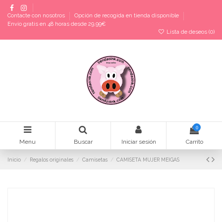
Contacte con nosotros
Opción de recogida en tienda disponible
Envío gratis en 48 horas desde 29,99€
Lista de deseos (
0
)
0
Menu
Buscar
Iniciar sesión
Carrito
Inicio
Regalos originales
Camisetas
CAMISETA MUJER MEIGAS