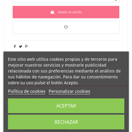
Añadir al carrito
Este sitio web utiliza cookies propias y de terceros para
mejorar nuestros servicios y mostrarle publicidad
relacionada con sus preferencias mediante el análisis de
sus hábitos de navegación. Para dar su consentimiento
Descripción
sobre su uso pulse el botón Acepto.
Política de cookies
Personalizar cookies
Detalles del producto
ACEPTAR
Reseñas
(0)
RECHAZAR
camiseta blanca
Original
entallada decorada con el
texto "
meigas habelas hailas
".