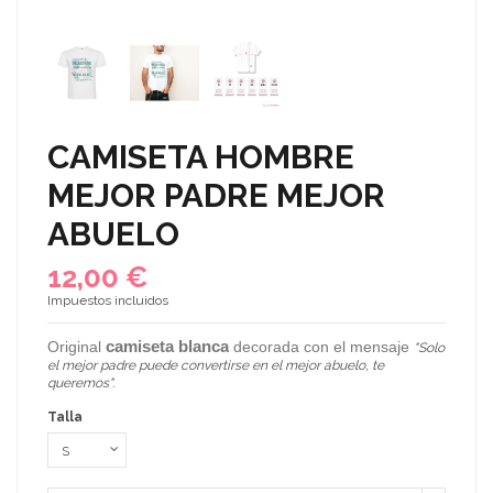
CAMISETA HOMBRE
MEJOR PADRE MEJOR
ABUELO
12,00 €
Impuestos incluidos
camiseta blanca
Original
decorada con el mensaje
"Solo
el mejor padre puede convertirse en el mejor abuelo, te
queremos".
Talla