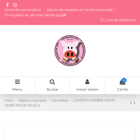
Contacte con nosotros
Opción de recogida en tienda disponible
Envío gratis en 48 horas desde 29,99€
Lista de deseos (
0
)
0
Menu
Buscar
Iniciar sesión
Carrito
Inicio
Regalos originales
Camisetas
CAMISETA HOMBRE MEJOR
PADRE MEJOR ABUELO