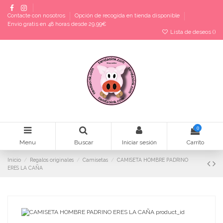
Contacte con nosotros
Opción de recogida en tienda disponible
Envío gratis en 48 horas desde 29,99€
Lista de deseos (
)
0
Menu
Buscar
Iniciar sesión
Carrito
Inicio
Regalos originales
Camisetas
CAMISETA HOMBRE PADRINO
ERES LA CAÑA