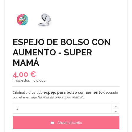
ESPEJO DE BOLSO CON
AUMENTO - SUPER
MAMÁ
4,00 €
Impuestos incluidos
Original y divertido
espejo para bolso con aumento
decorado
con el mensaje "
la mía es una super mamá
".
Añadir al carrito