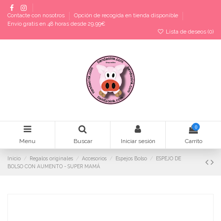
Contacte con nosotros
Opción de recogida en tienda disponible
Envío gratis en 48 horas desde 29,99€
Lista de deseos (
0
)
0
Menu
Buscar
Iniciar sesión
Carrito
Inicio
Regalos originales
Accesorios
Espejos Bolso
ESPEJO DE
BOLSO CON AUMENTO - SUPER MAMÁ