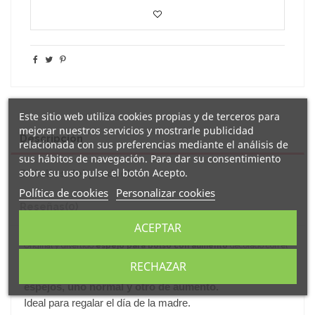
Este sitio web utiliza cookies propias y de terceros para
mejorar nuestros servicios y mostrarle publicidad
Descripción
relacionada con sus preferencias mediante el análisis de
sus hábitos de navegación. Para dar su consentimiento
sobre su uso pulse el botón Acepto.
Detalles del producto
Política de cookies
Personalizar cookies
Reseñas
(0)
ACEPTAR
Original y divertido
espejo para bolso con aumento
decorado con el
la mía es una super mamá
mensaje "
".
RECHAZAR
Práctico espejo plegable de bolsillo formado por dos
espejos, uno normal y otro de aumento.
Ideal para regalar el día de la madre.