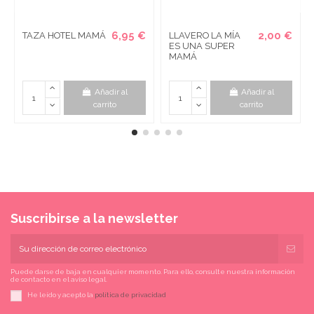
6,95 €
2,00 €
TAZA HOTEL MAMÁ
LLAVERO LA MÍA
ES UNA SUPER
MAMÁ
Añadir al
Añadir al
carrito
carrito
Suscribirse a la newsletter
Puede darse de baja en cualquier momento. Para ello, consulte nuestra información
de contacto en el aviso legal.
He leído y acepto la
política de privacidad