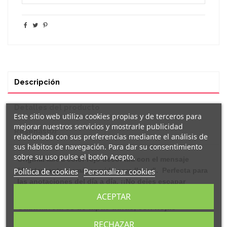
Descripción
Detalles del producto
Este sitio web utiliza cookies propias y de terceros para
mejorar nuestros servicios y mostrarle publicidad
Reseñas
(0)
relacionada con sus preferencias mediante el análisis de
sus hábitos de navegación. Para dar su consentimiento
sobre su uso pulse el botón Acepto.
Original
color rojo decorada con el mensaje
libreta
Política de cookies
Personalizar cookies
"
Restaurante mamá, comida para llevar
"
.
Perfecta para
las anotaciones del día a día. ¡¡No dejes escapar
ninguna idea!!
ACEPTAR
Cada
libreta
es de tapas duras, con hojas
interiores blancas. Cierran con goma e incluyen
RECHAZAR