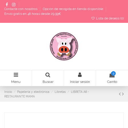
Contacte con nosotros
Opción de recogida en tienda disponible
Envío gratis en 48 horas desde 29,99€
Lista de deseos (
0
)
0
Menu
Buscar
Iniciar sesión
Carrito
Inicio
Papelería y electrónica
Libretas
LIBRETA A6 -
RESTAURANTE MAMA