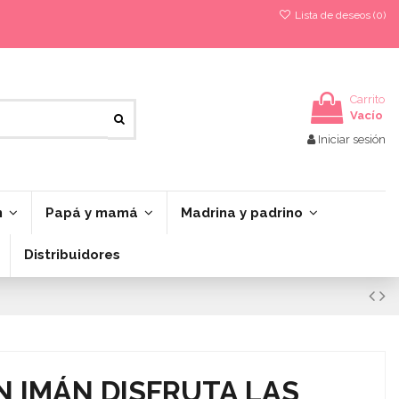
Lista de deseos (
0
)
Carrito
Vacío
Iniciar sesión
n
Papá y mamá
Madrina y padrino
Distribuidores
 IMÁN DISFRUTA LAS