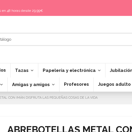
is en 48 horas desde 29,99€
dos
Tazas
Papelería y electrónica
Jubilació
Profesores
Juegos adulto
Amigas y amigos
TAL CON IMÁN DISFRUTA LAS PEQUEÑAS COSAS DE LA VIDA
ABREBOTELLAS METAL CON