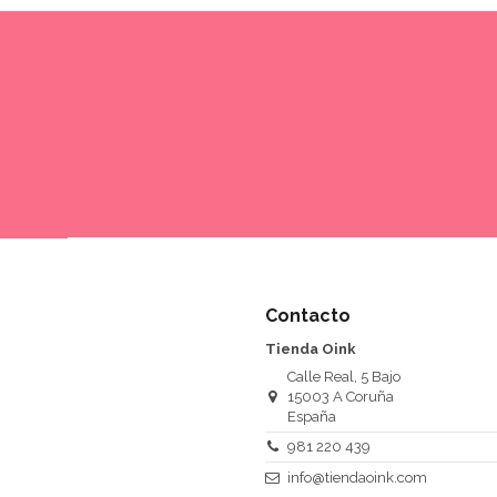
Contacto
Tienda Oink
Calle Real, 5 Bajo
15003 A Coruña
España
981 220 439
info@tiendaoink.com