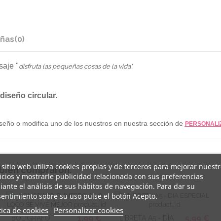
ñas
(0)
aje "
disfruta las pequeñas cosas de la vida
".
diseño circular.
iseño o modifica uno de los nuestros en nuestra sección de
PERSONALI
 sitio web utiliza cookies propias y de terceros para mejorar nuest
mbién compraron:
icios y mostrarle publicidad relacionada con sus preferencias
ante el análisis de sus hábitos de navegación. Para dar su
entimiento sobre su uso pulse el botón Acepto.
tica de cookies
Personalizar cookies
1,99 €
5,99 €
BOLÍGRAFO
LIBRETA A5 - DÍA