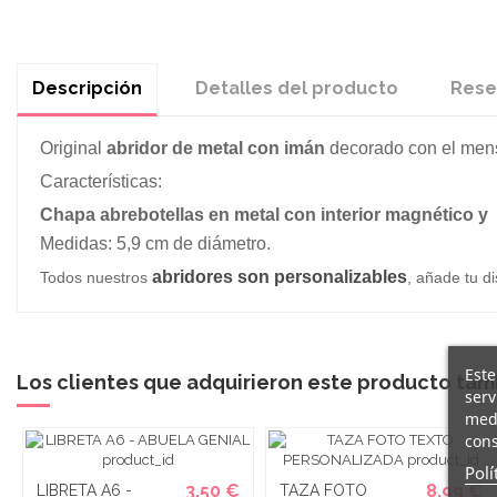
Descripción
Detalles del producto
Rese
Original
abridor de metal con imán
decorado con el mens
Características:
Chapa abrebotellas en metal con interior magnético y 
Medidas: 5,9 cm de diámetro.
abridores son personalizables
Todos nuestros
, añade tu d
Este
Los clientes que adquirieron este producto ta
serv
medi
cons
Polí
3,50 €
8,99 €
LIBRETA A6 -
TAZA FOTO