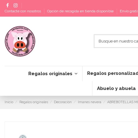
Contacte con nosotros
Opción de recogida en tienda disponible
Envío grat
Regalos personaliza
Regalos originales
Abuelo y abuela
Inicio
Regalos originales
Decoración
Imanes nevera
ABREBOTELLAS ME