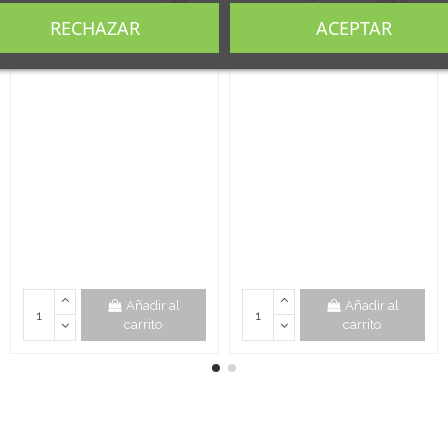
PUNTERO A LO
ESPECIAL
RECHAZAR
ACEPTAR
LOCO SE VIVE
MEJOR
Añadir al
Añadir al
carrito
carrito