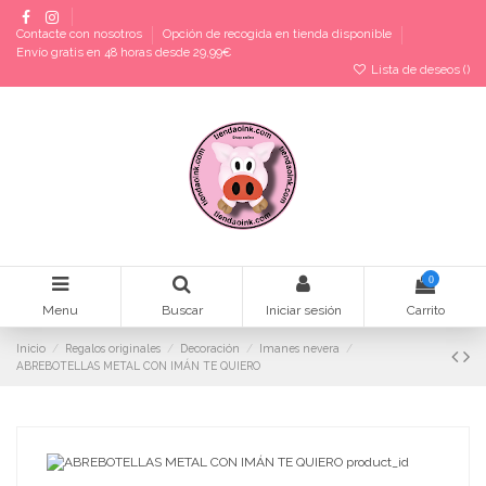
Contacte con nosotros
Opción de recogida en tienda disponible
Envío gratis en 48 horas desde 29,99€
Lista de deseos (
)
0
Menu
Buscar
Iniciar sesión
Carrito
Inicio
Regalos originales
Decoración
Imanes nevera
ABREBOTELLAS METAL CON IMÁN TE QUIERO