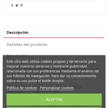
Descripción
Detalles del producto
Reseñas
(0)
Este sitio web utiliza cookies propias y de terceros para
mejorar nuestros servicios y mostrarle publicidad
Original
abridor de metal con imán
decorado con el
relacionada con sus preferencias mediante el análisis de
mensaje "
quiero decirte que te quiero con todas mis ganas
".
sus hábitos de navegación. Para dar su consentimiento
Características:
sobre su uso pulse el botón Acepto.
Chapa abrebotellas en metal con interior
Política de cookies
Personalizar cookies
magnético y diseño circular.
Medidas: 5,9 cm de diámetro.
ACEPTAR
abridores son personalizables
Todos nuestros
, añade