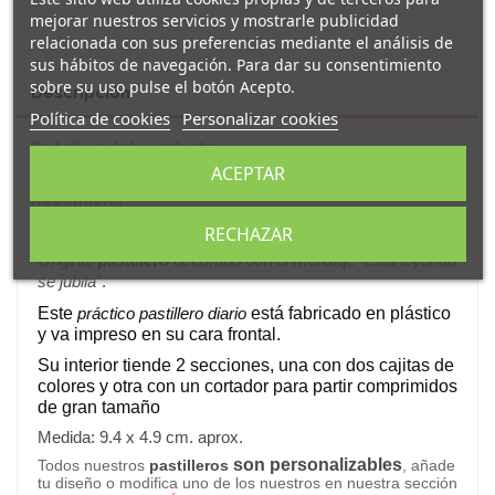
mejorar nuestros servicios y mostrarle publicidad
relacionada con sus preferencias mediante el análisis de
sus hábitos de navegación. Para dar su consentimiento
sobre su uso pulse el botón Acepto.
Descripción
Política de cookies
Personalizar cookies
Detalles del producto
ACEPTAR
Reseñas
(0)
RECHAZAR
Original
pastillero
decorado con el mensaje "
esta leyenda
se jubila
".
Este
práctico pastillero diario
está fabricado en plástico
y va impreso en su cara frontal.
Su interior tiende 2 secciones, una con dos cajitas de
colores y otra con un cortador para partir comprimidos
de gran tamaño
Medida: 9.4 x 4.9 cm. aprox.
son personalizables
Todos nuestros
pastilleros
, añade
tu diseño o modifica uno de los nuestros en nuestra sección