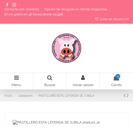
Contacte con nosotros
Opción de recogida en tienda disponible
Envío gratis en 48 horas desde 29,99€
Lista de deseos (
0
)
0
Menu
Buscar
Iniciar sesión
Carrito
Inicio
Jubilación
PASTILLERO ESTA LEYENDA SE JUBILA