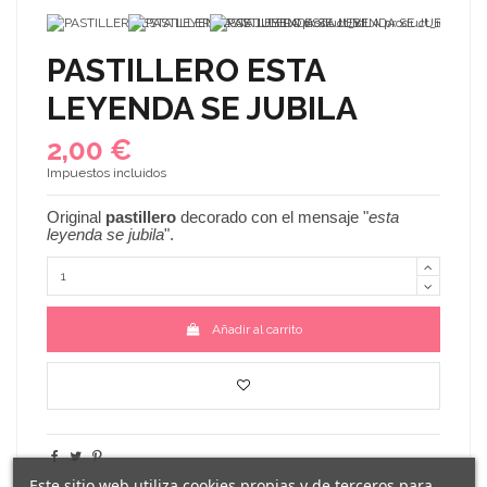
PASTILLERO ESTA
LEYENDA SE JUBILA
2,00 €
Impuestos incluidos
Original
pastillero
decorado con el mensaje "
esta
leyenda se jubila
".
Añadir al carrito
Este sitio web utiliza cookies propias y de terceros para