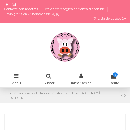
Contacte con nosotros
Opción de recogida en tienda disponible
Envío gratis en 48 horas desde 29,99€
Lista de deseos (
0
)
0
Menu
Buscar
Iniciar sesión
Carrito
Inicio
Papelería y electrónica
Libretas
LIBRETA A6 - MAMÁ
INFLUENCER