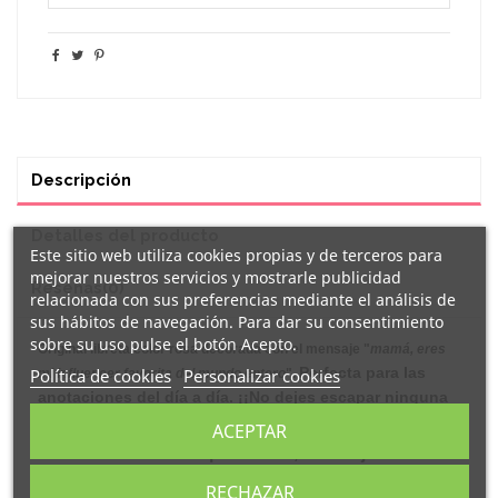
Descripción
Detalles del producto
Este sitio web utiliza cookies propias y de terceros para
mejorar nuestros servicios y mostrarle publicidad
Reseñas
(0)
relacionada con sus preferencias mediante el análisis de
sus hábitos de navegación. Para dar su consentimiento
sobre su uso pulse el botón Acepto.
Original
libreta
color rosa
decorada con el mensaje "
mamá, eres
Perfecta para las
Política de cookies
Personalizar cookies
mi influencer favorita del mundo entero
".
anotaciones del día a día. ¡¡No dejes escapar ninguna
idea!!
ACEPTAR
Cada
libreta
es de tapas duras, con hojas
interiores blancas. Cierran con goma e incluyen
RECHAZAR