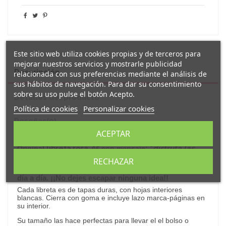
Este sitio web utiliza cookies propias y de terceros para
mejorar nuestros servicios y mostrarle publicidad
Descripción
relacionada con sus preferencias mediante el análisis de
sus hábitos de navegación. Para dar su consentimiento
sobre su uso pulse el botón Acepto.
Detalles del producto
Política de cookies
Personalizar cookies
Reseñas
(0)
ACEPTAR
"
disfruta las
Original
libreta rosa A5
con mensaje:
pequeñas cosas de la vida
"
y el dibujo de un
RECHAZAR
sonriente
cupcake
.
Perfecta para las anotaciones del
día a día. ¡¡No dejes escapar ninguna idea!!
Cada libreta es de tapas duras, con hojas interiores
blancas. Cierra con goma e incluye lazo marca-páginas en
su interior.
Su tamaño las hace perfectas para llevar el el bolso o