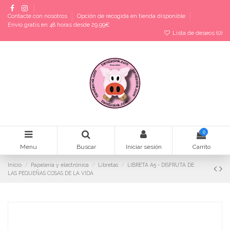
Contacte con nosotros
Opción de recogida en tienda disponible
Envío gratis en 48 horas desde 29,99€
Lista de deseos (
0
)
0
Menu
Buscar
Iniciar sesión
Carrito
Inicio
Papelería y electrónica
Libretas
LIBRETA A5 - DISFRUTA DE
LAS PEQUEÑAS COSAS DE LA VIDA