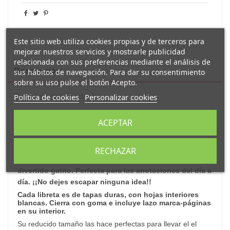
Este sitio web utiliza cookies propias y de terceros para
mejorar nuestros servicios y mostrarle publicidad
relacionada con sus preferencias mediante el análisis de
Descripción
sus hábitos de navegación. Para dar su consentimiento
sobre su uso pulse el botón Acepto.
Política de cookies
Personalizar cookies
Detalles del producto
Reseñas
(0)
ACEPTAR
Original
libreta azul A5
con mensaje:
"
manos arriba
RECHAZAR
esto es un abrazo
"
y la foto de un
divertido
gatito.
Perfecta para las anotaciones del día a
día. ¡¡No dejes escapar ninguna idea!!
Cada libreta es de tapas duras, con hojas interiores
blancas. Cierra con goma e incluye lazo marca-páginas
en su interior.
Su reducido tamaño las hace perfectas para llevar el el