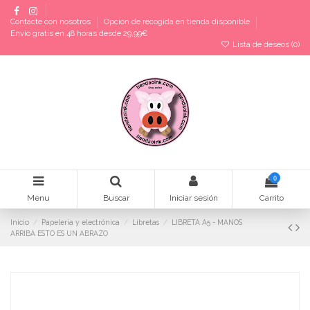
Contacte con nosotros
Opción de recogida en tienda disponible
Envío gratis en 48 horas desde 29,99€
Lista de deseos (
0
)
0
Menu
Buscar
Iniciar sesión
Carrito
Inicio
Papelería y electrónica
Libretas
LIBRETA A5 - MANOS
ARRIBA ESTO ES UN ABRAZO