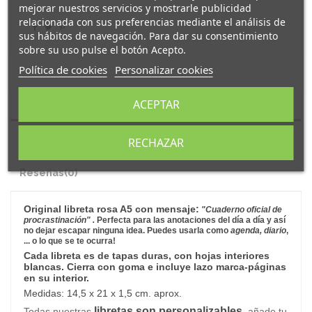
mejorar nuestros servicios y mostrarle publicidad
relacionada con sus preferencias mediante el análisis de
sus hábitos de navegación. Para dar su consentimiento
sobre su uso pulse el botón Acepto.
Política de cookies
Personalizar cookies
ACEPTAR
Descripción
Detalles del producto
RECHAZAR
Reseñas
(0)
Original
libreta rosa A5
con mensaje:
"Cuaderno oficial de
procrastinación
"
.
Perfecta para las anotaciones del día a día y así
no dejar escapar ninguna idea.
Puedes usarla como
agenda, diario
,
... o lo que se te ocurra!
Cada libreta es de tapas duras, con hojas interiores
blancas. Cierra con goma e incluye lazo marca-páginas
en su interior.
Medidas: 14,5 x 21 x 1,5 cm. aprox.
libretas son personalizables
Todas nuestras
, añade tu