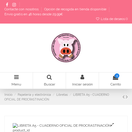
Contacte con nosotros
Opción de recogida en tienda disponible
Envío gratis en 48 horas desde 29,99€
Lista de deseos (
)
0
Menu
Buscar
Iniciar sesión
Carrito
Inicio
Papelería y electrónica
Libretas
LIBRETA A5 - CUADERNO
OFICIAL DE PROCRASTINACIÓN