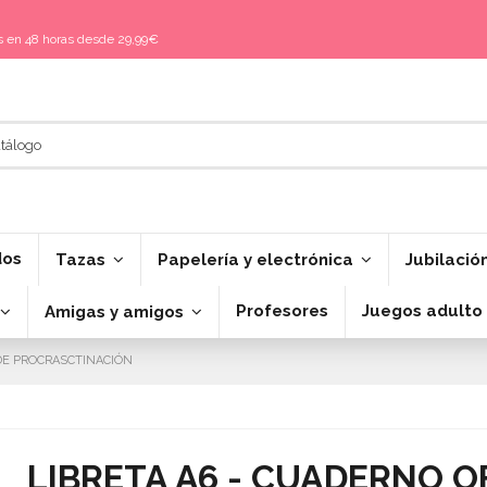
is en 48 horas desde 29,99€
dos
Tazas
Papelería y electrónica
Jubilació
Profesores
Juegos adulto
Amigas y amigos
 DE PROCRASCTINACIÓN
LIBRETA A6 - CUADERNO OF