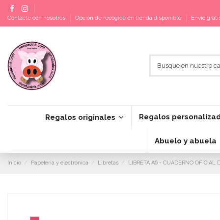
Contacte con nosotros
Opción de recogida en tienda disponible
Envío grat
Regalos personaliza
Regalos originales
Abuelo y abuela
Inicio
Papelería y electrónica
Libretas
LIBRETA A6 - CUADERNO OFICIAL