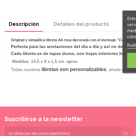
Este
Descripción
Detalles del producto
Rese
serv
medi
cons
Original y simpática
libreta A6
rosa decorada con el mensaje
"Cuaderno o
Polí
Perfecta para las anotaciones del día a día y así no dejar e
Cada
libreta
es de tapas duras, con hojas interiores blancas.
Medidas: 14,5 x 9 x 1,5 cm. aprox.
libretas son personalizables
Todas nuestras
, añade tu dise
Suscribirse a la newsletter