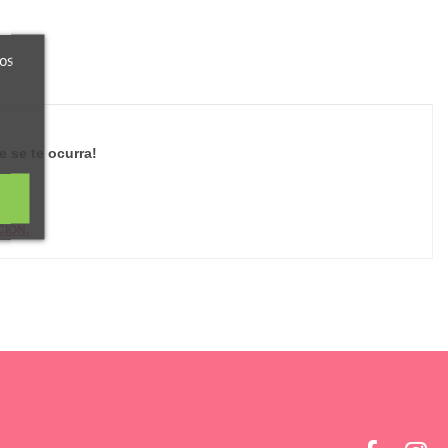
ros
ue se te ocurra!
IÓN.