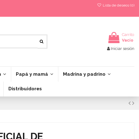
Lista de deseos (
0
)
Carrito
Vacío
Iniciar sesión
n
Papá y mamá
Madrina y padrino
Distribuidores
ICIAL DE