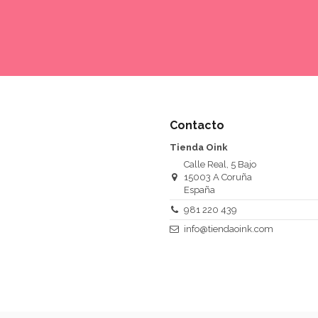
Contacto
Tienda Oink
Calle Real, 5 Bajo
15003 A Coruña
España
981 220 439
info@tiendaoink.com