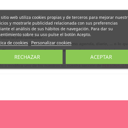
 sitio web utiliza cookies propias y de terceros para mejorar nuest
ñas
icios y mostrarle publicidad relacionada con sus preferencias
(0)
ante el análisis de sus hábitos de navegación. Para dar su
entimiento sobre su uso pulse el botón Acepto.
ficial de procrastinación".
tica de cookies
Personalizar cookies
scapar ninguna idea.
Puedes usarla como
agenda, diario
, ... o lo q
 Cierra con goma e incluye lazo marca-páginas en su interior.
RECHAZAR
ACEPTAR
ño o modifica uno de los nuestros en nuestra sección de
PERSONALIZAC