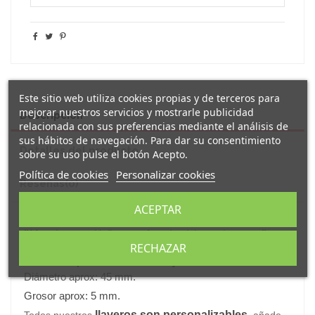
Este sitio web utiliza cookies propias y de terceros para
mejorar nuestros servicios y mostrarle publicidad
Descripción
relacionada con sus preferencias mediante el análisis de
sus hábitos de navegación. Para dar su consentimiento
Detalles del producto
sobre su uso pulse el botón Acepto.
Política de cookies
Personalizar cookies
Reseñas
(0)
ACEPTAR
Original
llavero
acrílico decorado con el mensaje
"
Mamá eres mi influencer favorita del mundo entero
"
.
RECHAZAR
Los
llaveros acrílicos
son muy ligeros , ideales para no
llevar mas peso del necesario junto a las llaves.
Diámetro aprox: 45 mm.
Grosor aprox: 5 mm.
llaveros son personalizables
Todos nuestros
, añade