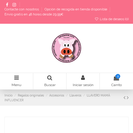
Contacte con nosotros
Opción de recogida en tienda disponible
Envío gratis en 48 horas desde 29,99€
Lista de deseos (
0
)
0
Menu
Buscar
Iniciar sesión
Carrito
Inicio
Regalos originales
Accesorios
Llaveros
LLAVERO MAMÁ
INFLUENCER