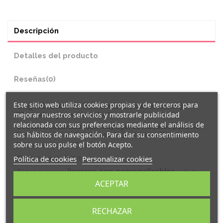
Descripción
Detalles del producto
Reseñas
(0)
Este sitio web utiliza cookies propias y de terceros para
Original
llavero
acrílico decorado con el mensaje
mejorar nuestros servicios y mostrarle publicidad
"
Para el mejor entrenador"
.
relacionada con sus preferencias mediante el análisis de
Los
llaveros acrílicos
son muy ligeros , ideales para no
sus hábitos de navegación. Para dar su consentimiento
llevar mas peso del necesario junto a las llaves.
sobre su uso pulse el botón Acepto.
Diámetro aprox: 45 mm.
Política de cookies
Personalizar cookies
Grosor aprox: 5 mm.
llaveros son personalizables
Todos nuestros
, añade
tu diseño o modifica uno de los nuestros en nuestra sección
ACEPTAR
de
PERSONALIZACIÓN.
RECHAZAR