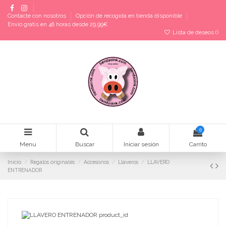
Contacte con nosotros
Opción de recogida en tienda disponible
Envío gratis en 48 horas desde 29,99€
Lista de deseos (
)
0
Menu
Buscar
Iniciar sesión
Carrito
Inicio
Regalos originales
Accesorios
Llaveros
LLAVERO
ENTRENADOR