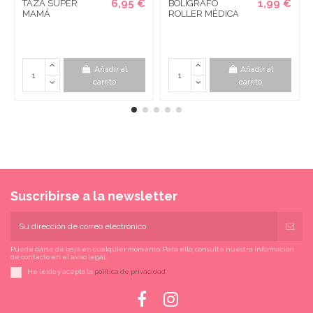
6,95 €
1,99 €
TAZA SUPER
BOLÍGRAFO
MAMÁ
ROLLER MÉDICA
Añadir al
Añadir al
carrito
carrito
Suscribirse a la newsletter
Puede darse de baja en cualquier momento. Para ello, consulte nuestra información
de contacto en el aviso legal.
He leído y acepto la
política de privacidad