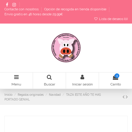
Contacte con nosotros
Opción de recogida en tienda disponible
Envío gratis en 48 horas desde 29,99€
Lista de deseos (
0
)
0
Menu
Buscar
Iniciar sesión
Carrito
Inicio
Regalos originales
Navidad
TAZA ESTE AÑO TE HAS
PORTADO GENIAL