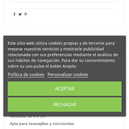
Este sitio web utiliza cookies propias y de terceros para
Descripción
mejorar nuestros servicios y mostrarle publicidad
relacionada con sus preferencias mediante el análisis de
sus hábitos de navegación. Para dar su consentimiento
Detalles del producto
sobre su uso pulse el botón Acepto.
Política de cookies
Personalizar cookies
Reseñas
(0)
ACEPTAR
Original y simpática taza
de porcelana decorada
con el mensaje:
"este año te has portado genial
"
.
RECHAZAR
Se sirve en caja individual de kraft ya lista para regalar.
Medidas: 10 x 8 cm.
Apta para lavavajillas y microondas.