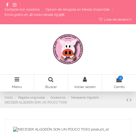
Contacte con nosotros
Opción de recogida en tienda disponible
Envío gratis en 48 horas desde 29,99€
Lista de deseos (
)
0
Menu
Buscar
Iniciar sesión
Carrito
Inicio
Regalos originales
Accesorios
Neceseres Algodón
NECESER ALGODÓN SON UN POUCO TOXO