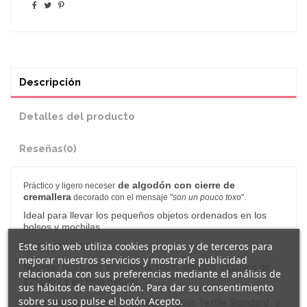
Descripción
Detalles del producto
Reseñas
(0)
de algodón con cierre de
Práctico y ligero neceser
cremallera
decorado con el mensaje "
son un pouco toxo
".
Ideal para llevar los pequeños objetos ordenados en los
bolsos y mochilas
Este sitio web utiliza cookies propias y de terceros para
Características:
mejorar nuestros servicios y mostrarle publicidad
Neceser fabricado en material100% algodón orgánico de
relacionada con sus preferencias mediante el análisis de
175g/m2 y en tono natural.
sus hábitos de navegación. Para dar su consentimiento
sobre su uso pulse el botón Acepto.
Con certificación GOTS (Global Organic Textile Standard, ó