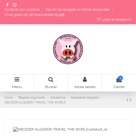
Contacte con nosotros
Opción de recogida en tienda disponible
Envío gratis en 48 horas desde 29,99€
Lista de deseos (
0
)
0
Menu
Buscar
Iniciar sesión
Carrito
Inicio
Regalos originales
Accesorios
Neceseres Algodón
NECESER ALGODÓN TRAVEL THE WORLD