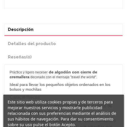
Descripción
Detalles del producto
Reseñas
(0)
de algodón con cierre de
Práctico y ligero neceser
cremallera
decorado con el mensaje "
travel the world
".
Ideal para llevar los pequeños objetos ordenados en los
bolsos y mochilas
Características:
Este sitio web utiliza cookies propias y de terceros para
Neceser fabricado en material100% algodón orgánico de
mejorar nuestros servicios y mostrarle publicidad
175g/m2 y en tono natural.
relacionada con sus preferencias mediante el análisis de
sus hábitos de navegación. Para dar su consentimiento
Con certificación GOTS (Global Organic Textile Standard, ó
sobre su uso pulse el botón Acepto.
Norma Mundial de Textiles Orgánicos) que garantiza que