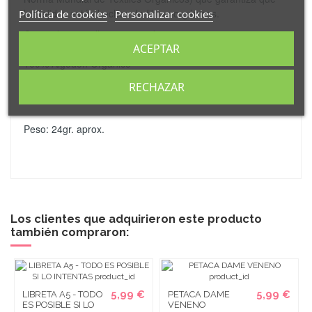
los tejidos están hechos de fibras orgánicas.
Política de cookies
Personalizar cookies
Cierre de cremallera con tirador a juego .
ACEPTAR
100% Algodón Orgánico
RECHAZAR
Medidas: 22 x 16 x 6 cm. aprox.
Peso: 24gr. aprox.
Los clientes que adquirieron este producto
también compraron:
5,99 €
5,99 €
LIBRETA A5 - TODO
PETACA DAME
ES POSIBLE SI LO
VENENO