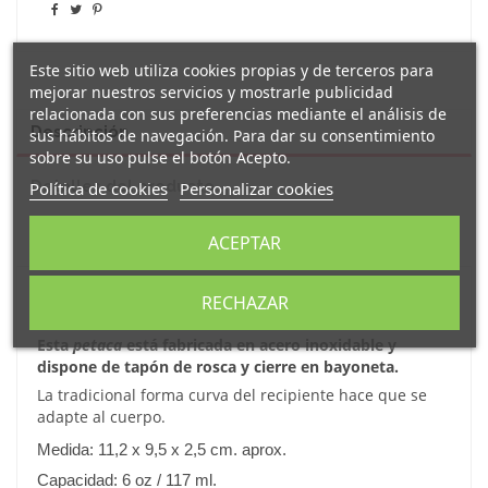
Este sitio web utiliza cookies propias y de terceros para
mejorar nuestros servicios y mostrarle publicidad
relacionada con sus preferencias mediante el análisis de
Descripción
sus hábitos de navegación. Para dar su consentimiento
sobre su uso pulse el botón Acepto.
Detalles del producto
Política de cookies
Personalizar cookies
Reseñas
(0)
ACEPTAR
Original
petaca
de metal
decorada con el mensaje
RECHAZAR
"
Este es un padre original, calidad superior
"
.
Esta
petaca
está fabricada en acero inoxidable y
dispone de tapón de rosca y cierre en bayoneta.
L
a tradicional forma curva del recipiente hace que se
adapte al cuerpo.
Medida: 11,2 x 9,5 x 2,5 cm. aprox.
Capacidad: 6 oz / 117 ml.