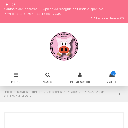
Contacte con nosotros
Opción de recogida en tienda disponible
Envío gratis en 48 horas desde 29,99€
Lista de deseos (
0
)
0
Menu
Buscar
Iniciar sesión
Carrito
Inicio
Regalos originales
Accesorios
Petacas
PETACA PADRE
CALIDAD SUPERIOR