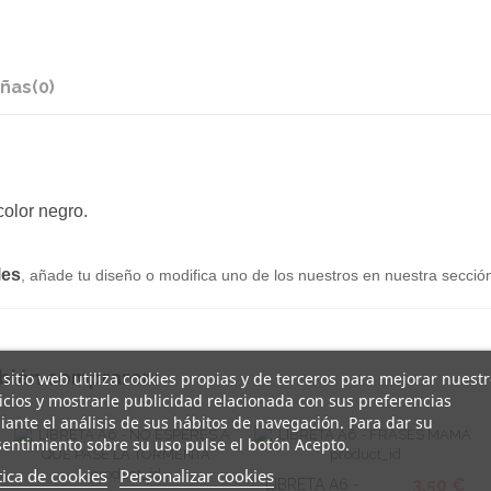
ñas
(0)
olor negro.
les
, añade tu diseño o modifica uno de los nuestros en nuestra secció
mbién compraron:
 sitio web utiliza cookies propias y de terceros para mejorar nuest
icios y mostrarle publicidad relacionada con sus preferencias
ante el análisis de sus hábitos de navegación. Para dar su
entimiento sobre su uso pulse el botón Acepto.
tica de cookies
Personalizar cookies
3,50 €
LIBRETA A6 -