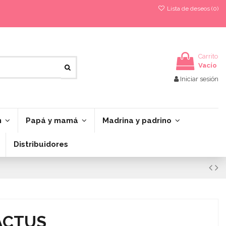
Lista de deseos (
0
)
Carrito
Vacío
Iniciar sesión
n
Papá y mamá
Madrina y padrino
Distribuidores
ACTUS