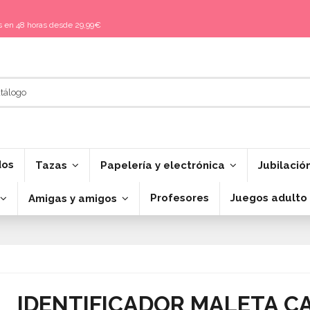
is en 48 horas desde 29,99€
dos
Tazas
Papelería y electrónica
Jubilació
Profesores
Juegos adulto
Amigas y amigos
IDENTIFICADOR MALETA C