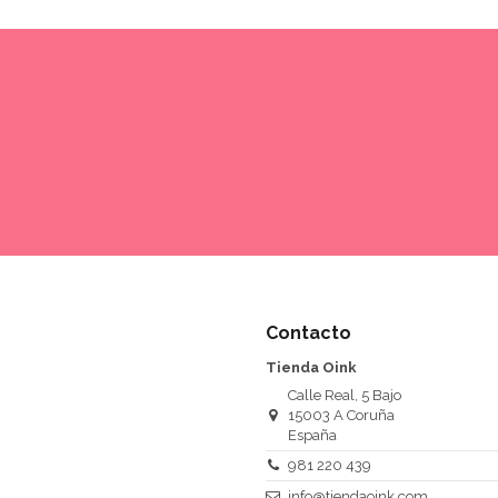
Contacto
Tienda Oink
Calle Real, 5 Bajo
15003 A Coruña
España
981 220 439
info@tiendaoink.com