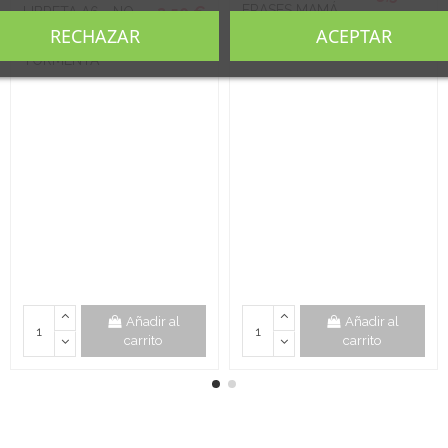
FRASES MAMÁ
3,50 €
LIBRETA A6 - NO
ESPERES A QUE
RECHAZAR
ACEPTAR
PASE LA
TORMENTA
Añadir al
Añadir al
carrito
carrito