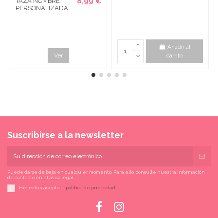
8,99 €
TAZA NOMBRE
PERSONALIZADA
Añadir al
Ver
carrito
Suscribirse a la newsletter
Puede darse de baja en cualquier momento. Para ello, consulte nuestra información
de contacto en el aviso legal.
He leído y acepto la
política de privacidad