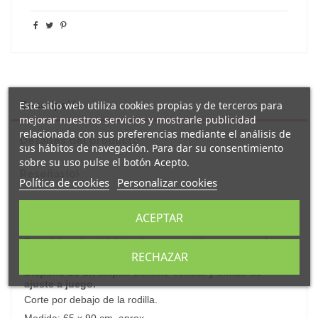
Este sitio web utiliza cookies propias y de terceros para
Descripción
mejorar nuestros servicios y mostrarle publicidad
relacionada con sus preferencias mediante el análisis de
Detalles del producto
sus hábitos de navegación. Para dar su consentimiento
sobre su uso pulse el botón Acepto.
Reseñas
(0)
Política de cookies
Personalizar cookies
Original y divertido
delantal
decorado con el mensaje "
la vida es
ACEPTAR
mejor con amigas como tú
".
Este delantal está fabricado en material
de
100% algodón
140g/m2 en color natural.
RECHAZAR
Dispone de un amplio bolsillo central y cintas de
ajuste a juego.
Corte por debajo de la rodilla.