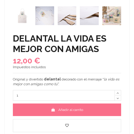
DELANTAL LA VIDA ES
MEJOR CON AMIGAS
12,00 €
Impuestos incluidos
Original y divertido
delantal
decorado con el mensaje "
la vida es
mejor con amigas como tú
".
Añadir al carrito