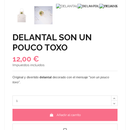
DELANTAL SON UN
POUCO TOXO
12,00 €
Impuestos incluidos
Original y divertido
delantal
decorado con el mensaje "
son un pouco
toxo
".
Añadir al carrito