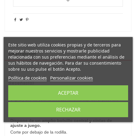
Este sitio web utiliza cookies propias y de terceros para
mejorar nuestros servicios y mostrarle publicidad
Descripción
relacionada con sus preferencias mediante el análisis de
sus hábitos de navegación. Para dar su consentimiento
sobre su uso pulse el botón Acepto.
Detalles del producto
Política de cookies
Personalizar cookies
Reseñas
(0)
ACEPTAR
Original y divertido
delantal
decorado con el mensaje "
son un pouco toxo
".
Este delantal está fabricado en material
de
100% algodón
RECHAZAR
140g/m2 en color natural.
Dispone de un amplio bolsillo central y cintas de
ajuste a juego.
Corte por debajo de la rodilla.