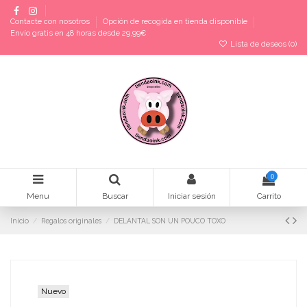
Contacte con nosotros
Opción de recogida en tienda disponible
Envío gratis en 48 horas desde 29,99€
Lista de deseos (
0
)
0
Menu
Buscar
Iniciar sesión
Carrito
Inicio
Regalos originales
DELANTAL SON UN POUCO TOXO
Nuevo