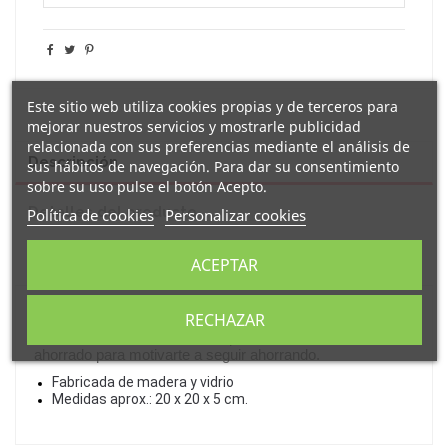
Este sitio web utiliza cookies propias y de terceros para
mejorar nuestros servicios y mostrarle publicidad
relacionada con sus preferencias mediante el análisis de
Descripción
sus hábitos de navegación. Para dar su consentimiento
sobre su uso pulse el botón Acepto.
Detalles del producto
Política de cookies
Personalizar cookies
Reseñas
(0)
ACEPTAR
Original
hucha
de madera decorada con el texto "
tú me completas
".
RECHAZAR
Gracias a su frontal de cristal podrás visualizar lo
ahorrado para motivarte a seguir ahorrando.
Fabricada de madera y vidrio
Medidas aprox.: 20 x 20 x 5 cm.