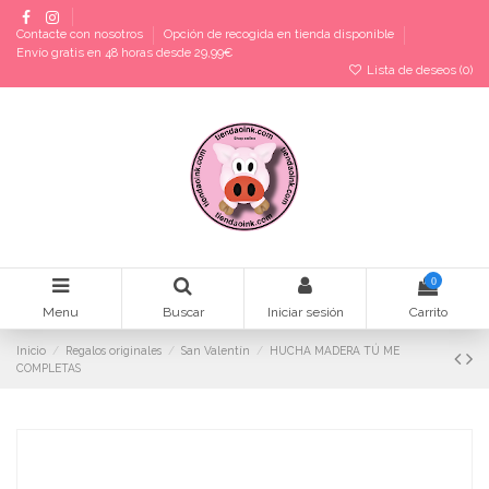
Contacte con nosotros
Opción de recogida en tienda disponible
Envío gratis en 48 horas desde 29,99€
Lista de deseos (
0
)
0
Menu
Buscar
Iniciar sesión
Carrito
Inicio
Regalos originales
San Valentín
HUCHA MADERA TÚ ME
COMPLETAS