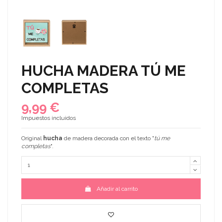
HUCHA MADERA TÚ ME
COMPLETAS
9,99 €
Impuestos incluidos
Original
hucha
de madera decorada con el texto "
tú me
completas
".
Añadir al carrito