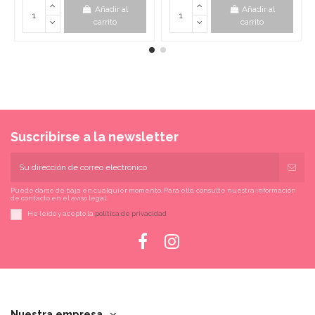
Añadir al
Añadir al
carrito
carrito
Suscribirse a la newsletter
Puede darse de baja en cualquier momento. Para ello, consulte nuestra información
de contacto en el aviso legal.
He leído y acepto la
política de privacidad
Nuestra empresa