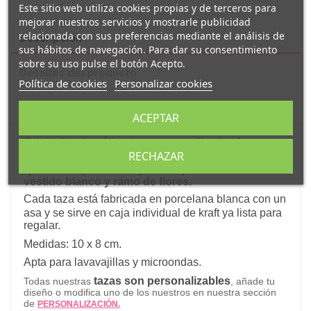
Este sitio web utiliza cookies propias y de terceros para
mejorar nuestros servicios y mostrarle publicidad
relacionada con sus preferencias mediante el análisis de
Descripción
sus hábitos de navegación. Para dar su consentimiento
sobre su uso pulse el botón Acepto.
Detalles del producto
Política de cookies
Personalizar cookies
Reseñas
(0)
ACEPTAR
Original y simpática taza personalizada
de
porcelana decorada con el mensaje:
RECHAZAR
"
para la
mejor novia
" y el dibujo de una
novia con
vestido blanco y ramo de flores
.
Cada taza está fabricada en porcelana blanca con un
asa y s
e sirve en caja individual de kraft ya lista para
regalar.
Medidas: 10 x 8 cm.
Apta para lavavajillas y microondas.
tazas son personalizables
Todas nuestras
, añade tu
diseño o modifica uno de los nuestros en nuestra sección
de
PERSONALIZACIÓN.