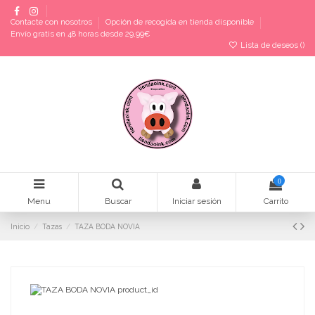
Contacte con nosotros
Opción de recogida en tienda disponible
Envío gratis en 48 horas desde 29,99€
Lista de deseos (
)
0
Menu
Buscar
Iniciar sesión
Carrito
Inicio
Tazas
TAZA BODA NOVIA