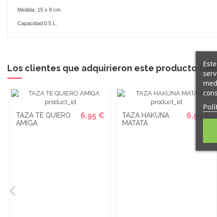
Medida: 15 x 8 cm.
Capacidad:0.5 L.
Este
Los clientes que adquirieron este producto ta
serv
medi
cons
Polí
6,95 €
6,95 €
TAZA TE QUIERO
TAZA HAKUNA
AMIGA
MATATA