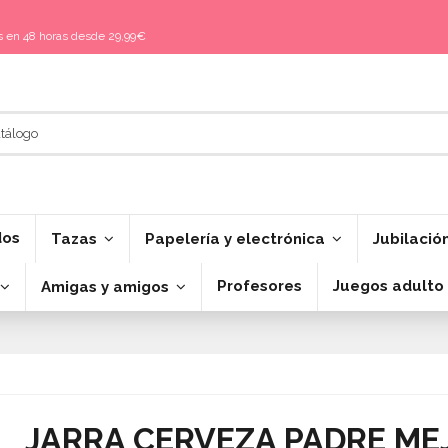
is en 48 horas desde 29,99€
dos
Tazas
Papelería y electrónica
Jubilació
Profesores
Juegos adulto
Amigas y amigos
JARRA CERVEZA PADRE ME