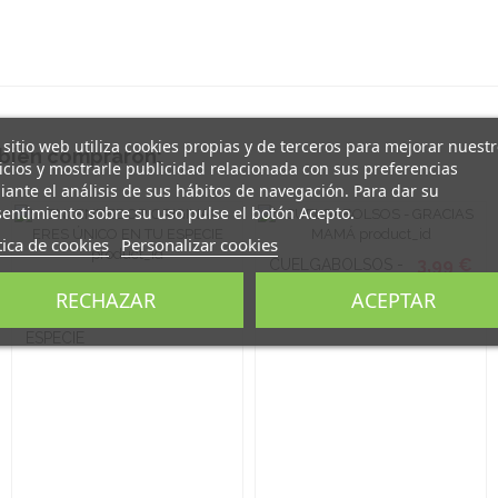
 sitio web utiliza cookies propias y de terceros para mejorar nuest
mbién compraron:
icios y mostrarle publicidad relacionada con sus preferencias
ante el análisis de sus hábitos de navegación. Para dar su
entimiento sobre su uso pulse el botón Acepto.
tica de cookies
Personalizar cookies
3,99 €
CUELGABOLSOS -
GRACIAS MAMÁ
1,00 €
ENCENDEDOR
RECHAZAR
ACEPTAR
ORIGINAL - ERES
ÚNICO EN TU
ESPECIE