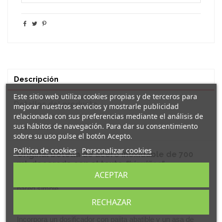
Descripción
Este sitio web utiliza cookies propias y de terceros para
Detalles del producto
mejorar nuestros servicios y mostrarle publicidad
relacionada con sus preferencias mediante el análisis de
sus hábitos de navegación. Para dar su consentimiento
Reseñas
(0)
sobre su uso pulse el botón Acepto.
Política de cookies
Personalizar cookies
Original
botella de acero inoxidable
de 700
ml. decorada con el texto
"biquiños"
.
ACEPTAR
Bidón elaborado en acero inoxidable 304 reciclado con
pared simple.
RECHAZAR
Cuenta con capacidad para 700 ml.
Incorpora un dosificador con pajita abatible y un asa de