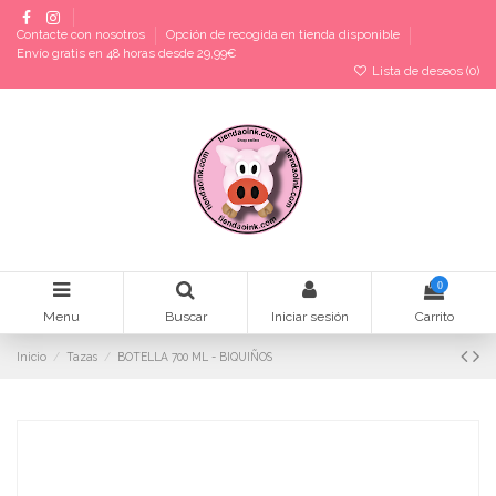
Contacte con nosotros
Opción de recogida en tienda disponible
Envío gratis en 48 horas desde 29,99€
Lista de deseos (
0
)
0
Menu
Buscar
Iniciar sesión
Carrito
Inicio
Tazas
BOTELLA 700 ML - BIQUIÑOS