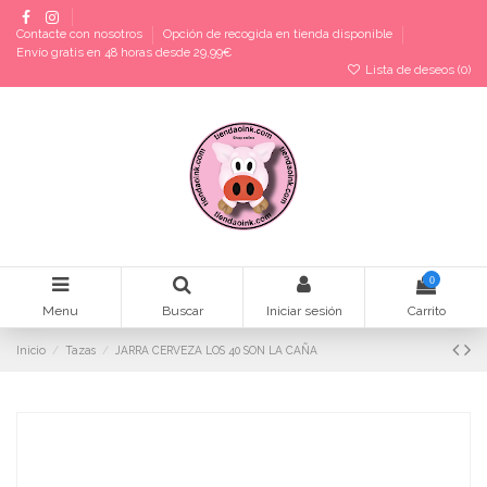
Contacte con nosotros
Opción de recogida en tienda disponible
Envío gratis en 48 horas desde 29,99€
Lista de deseos (
0
)
0
Menu
Buscar
Iniciar sesión
Carrito
Inicio
Tazas
JARRA CERVEZA LOS 40 SON LA CAÑA