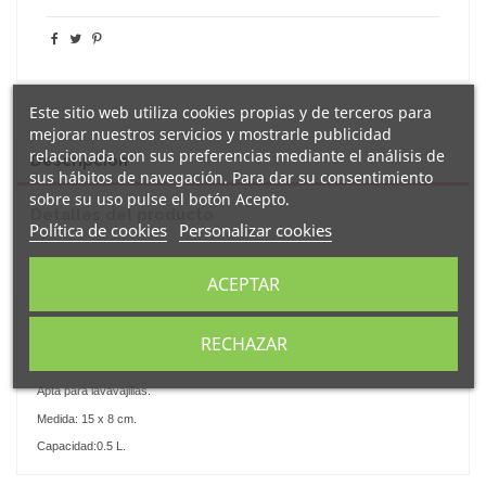
Este sitio web utiliza cookies propias y de terceros para
mejorar nuestros servicios y mostrarle publicidad
relacionada con sus preferencias mediante el análisis de
Descripción
sus hábitos de navegación. Para dar su consentimiento
sobre su uso pulse el botón Acepto.
Detalles del producto
Política de cookies
Personalizar cookies
Reseñas
(0)
ACEPTAR
Original
jarra de cerveza
de vidrio esmerilado decorada con el mensaje
los 40 son la caña
".
RECHAZAR
"
Un regalo perfecto para los más cerveceros.
Apta para lavavajillas.
Medida: 15 x 8 cm.
Capacidad:0.5 L.