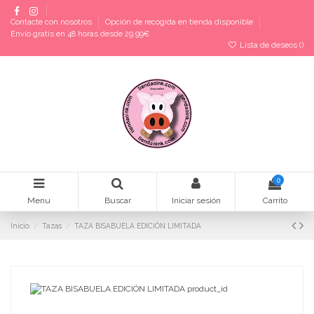
Contacte con nosotros
Opción de recogida en tienda disponible
Envío gratis en 48 horas desde 29,99€
Lista de deseos (
)
0
Menu
Buscar
Iniciar sesión
Carrito
Inicio
Tazas
TAZA BISABUELA EDICIÓN LIMITADA