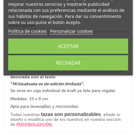
mejorar nuestros servicios y mostrarle publicidad
relacionada con sus preferencias mediante el análisis de
sus hábitos de navegación. Para dar su consentimiento
sobre su uso pulse el botón Acepto.
Descripción
Política de cookies
Personalizar cookies
Detalles del producto
ACEPTAR
Reseñas
(0)
RECHAZAR
Original
de porcelana blanca con asa
taza personalizada
decorada con el texto
"
Mi bisabuela es de edición limitada
".
Se sirve en caja individual de kraft ya lista para regalar.
Medidas: 10 x 8 cm.
Apta para lavavajillas y microondas.
tazas son personalizables
Todas nuestras
, añade tu
diseño o modifica uno de los nuestros en nuestra sección
de
PERSONALIZACIÓN.