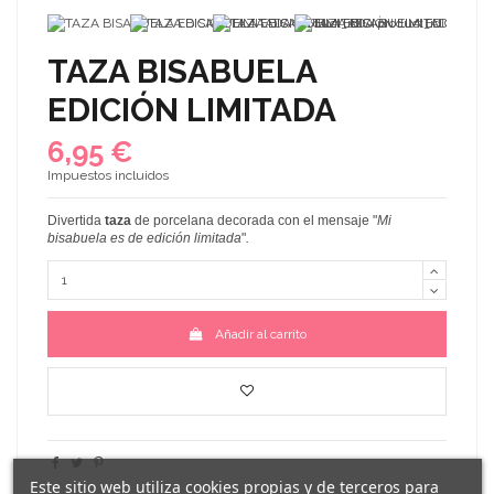
TAZA BISABUELA
EDICIÓN LIMITADA
6,95 €
Impuestos incluidos
Divertida
taza
de porcelana decorada con el mensaje
"
Mi
bisabuela es de edición limitada
"
.
Añadir al carrito
Este sitio web utiliza cookies propias y de terceros para