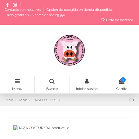
Contacte con nosotros
Opción de recogida en tienda disponible
Envío gratis en 48 horas desde 29,99€
Lista de deseos (
)
0
Menu
Buscar
Iniciar sesión
Carrito
Inicio
Tazas
TAZA COSTURERA