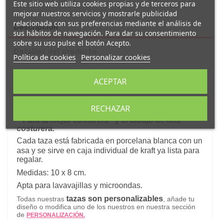
Este sitio web utiliza cookies propias y de terceros para
mejorar nuestros servicios y mostrarle publicidad
relacionada con sus preferencias mediante el análisis de
Descripción
sus hábitos de navegación. Para dar su consentimiento
sobre su uso pulse el botón Acepto.
Detalles del producto
Política de cookies
Personalizar cookies
Reseñas
(0)
ACEPTAR
Original y simpática taza personalizada
de
RECHAZAR
porcelana decorada con el mensaje:
"Para
la mejor costurera
" y el dibujo de una
costurera.
Cada taza está fabricada en porcelana blanca con un
asa y s
e sirve en caja individual de kraft ya lista para
regalar.
Medidas: 10 x 8 cm.
Apta para lavavajillas y microondas.
tazas son personalizables
Todas nuestras
, añade tu
diseño o modifica uno de los nuestros en nuestra sección
de
PERSONALIZACIÓN.