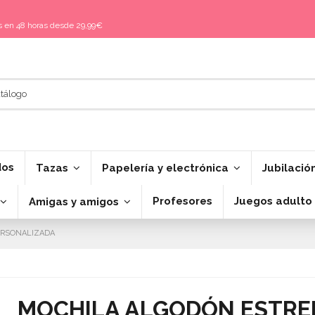
is en 48 horas desde 29,99€
dos
Tazas
Papelería y electrónica
Jubilació
Profesores
Juegos adulto
Amigas y amigos
ERSONALIZADA
MOCHILA ALGODÓN ESTRE