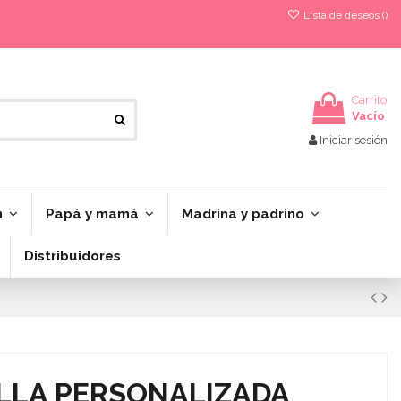
Lista de deseos (
)
Carrito
Vacío
Iniciar sesión
n
Papá y mamá
Madrina y padrino
Distribuidores
LLA PERSONALIZADA