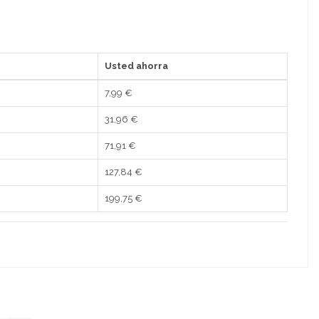
Usted ahorra
7,99 €
31,96 €
71,91 €
127,84 €
199,75 €