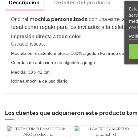
Descripción
Detalles del producto
Rese
Este
serv
Original
mochila personalizada
con una estrella y nom
medi
Ideal como regalo para los invitados a la celebrac
cons
Polí
Impresión directa a todo color.
Características:
Mochila en resistente material 100% algodón Fairtrade de 180 g/
Cuerdas de auto cierre de algodón a juego
Medida: 38 x 42 cm.
Idónea mochila de uso diario
Los clientes que adquirieron este producto ta