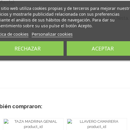
ñas
(0)
 sitio web utiliza cookies propias y de terceros para mejorar nuest
icios y mostrarle publicidad relacionada con sus preferencias
bre es perfecta como regalo para los invitados a una fiesta.
ante el análisis de sus hábitos de navegación. Para dar su
ión de una comunión o cumpleaños.
entimiento sobre su uso pulse el botón Acepto.
tica de cookies
Personalizar cookies
RECHAZAR
ACEPTAR
m².
mbién compraron: