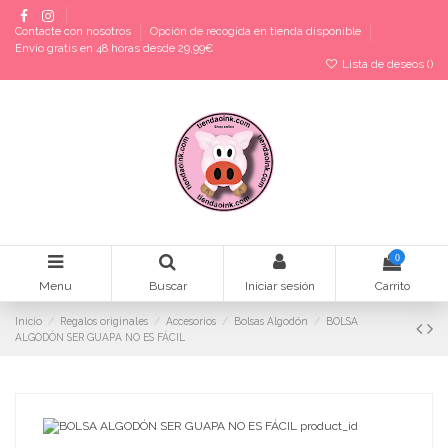
Contacte con nosotros
Opción de recogida en tienda disponible
Envío gratis en 48 horas desde 29,99€
Lista de deseos (
)
0
Menu
Buscar
Iniciar sesión
Carrito
Inicio
Regalos originales
Accesorios
Bolsas Algodón
BOLSA
ALGODÓN SER GUAPA NO ES FÁCIL