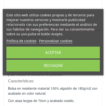
Este sitio web utiliza cookies propias y de terceros para
mejorar nuestros servicios y mostrarle publicidad
relacionada con sus preferencias mediante el análisis de
Descripción
sus hábitos de navegación. Para dar su consentimiento
sobre su uso pulse el botón Acepto.
Detalles del producto
Política de cookies
Personalizar cookies
Reseñas
(0)
ACEPTAR
Amplia
y ligera
bolsa de algodón
decorada con el
mensaje
"
ser guapa no es fácil pero te acostumbras
"
.
RECHAZAR
Esta práctica
shopping bag
es ideal para llevar a la compra
y así reducir el consumo de plástico.
Características:
Bolsa en resistente material 100% algodón de 180g/m2 con
acabado en color natural.
Con asas largas de 70cm y acabado cosido.