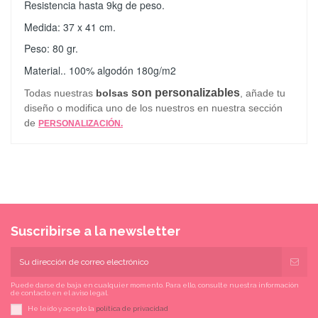
Resistencia hasta 9kg de peso.
Medida: 37 x 41 cm.
Peso: 80 gr.
Material.. 100% algodón 180g/m2
son personalizables
Todas nuestras
bolsas
, añade tu
diseño o modifica uno de los nuestros en nuestra sección
de
PERSONALIZACIÓN.
Suscribirse a la newsletter
Puede darse de baja en cualquier momento. Para ello, consulte nuestra información
de contacto en el aviso legal.
He leído y acepto la
política de privacidad