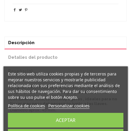
Descripción
Detalles del producto
Reseñas
(0)
Este sitio web utiliza cookies propias y de terceros para
mejorar nuestros servicios y mostrarle publicidad
relacionada con sus preferencias mediante el análisis de
Original
llavero
acrílico decorado con el mensaje "
no
sus hábitos de navegación. Para dar su consentimiento
es por presumir pero el mejor padre es el mío
".
sobre su uso pulse el botón Acepto.
Los
llaveros acrílicos
son muy ligeros , ideales para no
llevar mas peso del necesario junto a las llaves.
Política de cookies
Personalizar cookies
Diámetro aprox: 45 mm.
Grosor aprox: 5 mm.
ACEPTAR
llaveros son personalizables
Todos nuestros
, añade
tu diseño o modifica uno de los nuestros en nuestra sección