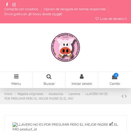
Contacte con nosotros
Opción de recogida en tienda disponible
Envío gratis en 48 horas desde 29,99€
Lista de deseos (
)
0
Menu
Buscar
Iniciar sesión
Carrito
Inicio
Regalos originales
Accesorios
Llaveros
LLAVERO NO ES
POR PRESUMIR PERO EL MEJOR PADRE ES EL MÍO