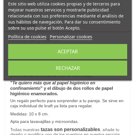
Este sitio web utiliza cookies propias y de terceros para
mejorar nuestros servicios y mostrarle publicidad
relacionada con sus preferencias mediante el análisis de
sus hábitos de navegación. Para dar su consentimiento
Descripción
sobre su uso pulse el botón Acepto.
Política de cookies
Personalizar cookies
Detalles del producto
ACEPTAR
Reseñas
(0)
RECHAZAR
Original y simpática taza personalizada
de
porcelana decorada con el mensaje:
"
Te quiero más que al papel higiénico en
confinamiento
" y el dibujo de dos rollos de papel
higiénico enamorados.
Un regalo perfecto para sorprender a tu pareja.
Se sirve en
caja individual de kraft ya lista para regalar.
Medidas: 10 x 8 cm.
Apta para lavavajillas y microondas.
tazas son personalizables
Todas nuestras
, añade tu
diseño o modifica uno de los nuestros en nuestra sección