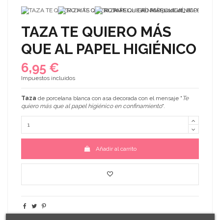
TAZA TE QUIERO MÁS
QUE AL PAPEL HIGIÉNICO
6,95 €
Impuestos incluidos
Taza
de porcelana blanca con asa decorada con el mensaje "
Te
quiero más que al papel higiénico en confinamiento
".
Añadir al carrito