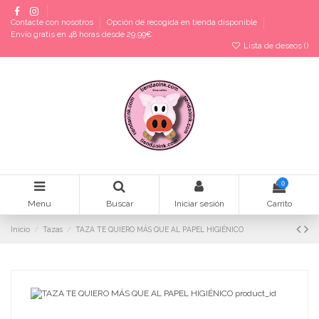
Contacte con nosotros
Opción de recogida en tienda disponible
Envío gratis en 48 horas desde 29,99€
Lista de deseos (
)
0
Menu
Buscar
Iniciar sesión
Carrito
Inicio
Tazas
TAZA TE QUIERO MÁS QUE AL PAPEL HIGIÉNICO